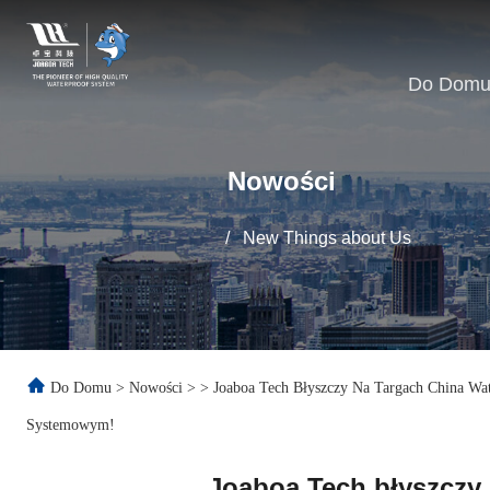
Do Dom
Nowości
/
New Things about Us
Do Domu
>
Nowości
>
>
Joaboa Tech Błyszczy Na Targach China Wa
Systemowym!
Joaboa Tech błyszczy 