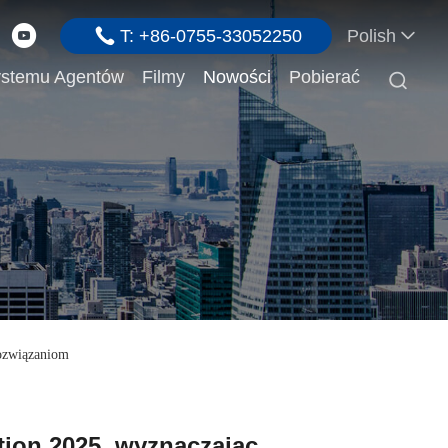
T: +86-0755-33052250
Polish
stemu Agentów
Filmy
Nowości
Pobierać

Rozwiązaniom
tion 2025, wyznaczając