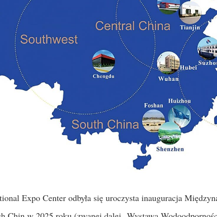
tional Expo Center odbyła się uroczysta inauguracja Między
h Chin w 2025 roku (zwanej dalej „Wystawą Wodoodporności