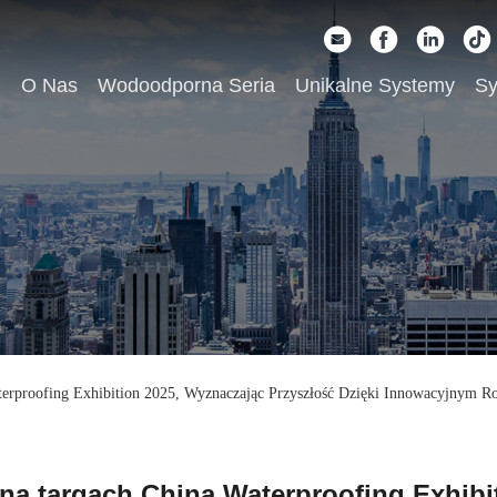
u
O Nas
Wodoodporna Seria
Unikalne Systemy
Sy
terproofing Exhibition 2025, Wyznaczając Przyszłość Dzięki Innowacyjnym 
na targach China Waterproofing Exhibi