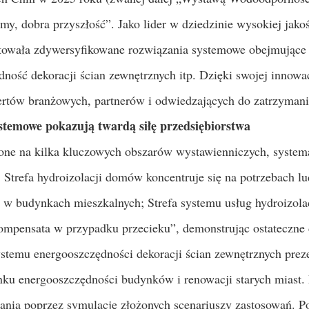
my, dobra przyszłość”. Jako lider w dziedzinie wysokiej jak
owała zdywersyfikowane rozwiązania systemowe obejmujące 
ość dekoracji ścian zewnętrznych itp. Dzięki swojej innowac
ertów branżowych, partnerów i odwiedzających do zatrzyman
temowe pokazują twardą siłę przedsiębiorstwa
lone na kilka kluczowych obszarów wystawienniczych, systema
 Strefa hydroizolacji domów koncentruje się na potrzebach lu
 w budynkach mieszkalnych; Strefa systemu usług hydroizola
ompensata w przypadku przecieku”, demonstrując ostateczne d
ystemu energooszczędności dekoracji ścian zewnętrznych prez
ynku energooszczędności budynków i renowacji starych miast.
ania poprzez symulację złożonych scenariuszy zastosowań. 