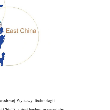
narodowej Wystawy Technologii
 Chin”), której hasłem przewodnim