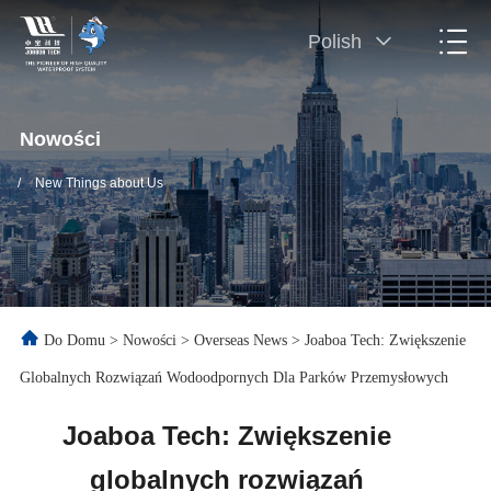
Polish
Nowości
/
New Things about Us
Do Domu
>
Nowości
>
Overseas News
>
Joaboa Tech: Zwiększenie
Globalnych Rozwiązań Wodoodpornych Dla Parków Przemysłowych
Joaboa Tech: Zwiększenie
globalnych rozwiązań