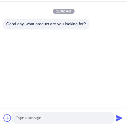
11:02 AM
Good day, what product are you looking for?
Rozwiązania opłacalne
Zapewniamy również ekonomiczne rozwiązania
wodoodporne do projektów renowacyjnych, ułatwiając
utrzymanie i ulepszanie istniejących obiektów.