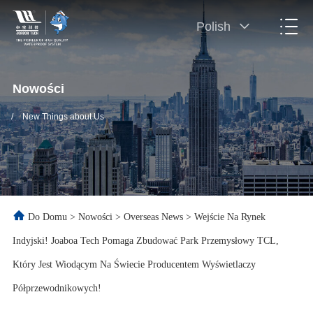
Polish
Nowości
/
New Things about Us
Do Domu
>
Nowości
>
Overseas News
>
Wejście Na Rynek
Indyjski! Joaboa Tech Pomaga Zbudować Park Przemysłowy TCL,
Który Jest Wiodącym Na Świecie Producentem Wyświetlaczy
Półprzewodnikowych!