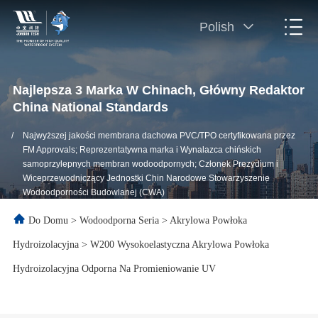
Polish
Najlepsza 3 Marka W Chinach, Główny Redaktor
China National Standards
/
Najwyższej jakości membrana dachowa PVC/TPO certyfikowana przez
FM Approvals; Reprezentatywna marka i Wynalazca chińskich
samoprzylepnych membran wodoodpornych; Członek Prezydium i
Wiceprzewodniczący Jednostki Chin Narodowe Stowarzyszenie
Wodoodporności Budowlanej (CWA)
Do Domu
>
Wodoodporna Seria
>
Akrylowa Powłoka
Hydroizolacyjna
>
W200 Wysokoelastyczna Akrylowa Powłoka
Hydroizolacyjna Odporna Na Promieniowanie UV