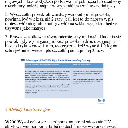
olejowych i bez wody.Jeśli podstawa ma pęknięcia lub osadzony
rowek rury, należy najpierw wypełnić materiał uszczelniający.
2. Wyszczotkuj i zeskrob warstwę wodoodpornej powłoki,
powinna być większa niż 2 razy, jeśli jest to do naprawy, pls
umieść włókninę lub tkaninę z włókna szklanego, która będzie
używana jako matryca.
3. Proszę szczotkować równomiernie, aby uniknąć układania się
powłoki;gdy wymagana grubość powłoki hydroizolacyjnej na
bazie akrylu wynosi 1 mm, teoretyczna ilość wynosi 1,2 kg na
sztukę
mniej więcej, pls szczotkuj co najmniej 2 razy.
㎡
※ Metody konstrukcyjne
W200 Wysokoelastyczna, odporna na promieniowanie UV
akrylowa wodoodporna farba do dachu może wykorzystywać