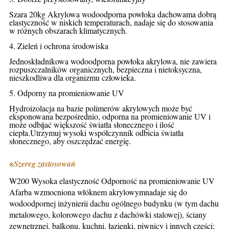
Szara 20kg Akrylowa wodoodporna powłoka dachowa
ma dobrą
elastyczność w niskich temperaturach, nadaje się do stosowania
w różnych obszarach klimatycznych.
4. Zieleń i ochrona środowiska
Jednoskładnikowa wodoodporna powłoka akrylowa, nie zawiera
rozpuszczalników organicznych, bezpieczna i nietoksyczna,
nieszkodliwa dla organizmu człowieka.
5. Odporny na promieniowanie UV
Hydroizolacja na bazie polimerów akrylowych może być
eksponowana bezpośrednio, odporna na promieniowanie UV i
może odbijać większość światła słonecznego i ilość
ciepła.Utrzymuj wysoki współczynnik odbicia światła
słonecznego, aby oszczędzać energię.
※
Szereg zastosowań
W200 Wysoka elastyczność Odporność na promieniowanie UV
A
farba wzmocniona włóknem akrylowym
nadaje się do
wodoodpornej inżynierii dachu ogólnego budynku (w tym dachu
metalowego, kolorowego dachu z dachówki stalowej), ściany
zewnętrznej, balkonu, kuchni, łazienki, piwnicy i innych części;