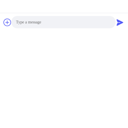
Photo
Video Call
Audio Call