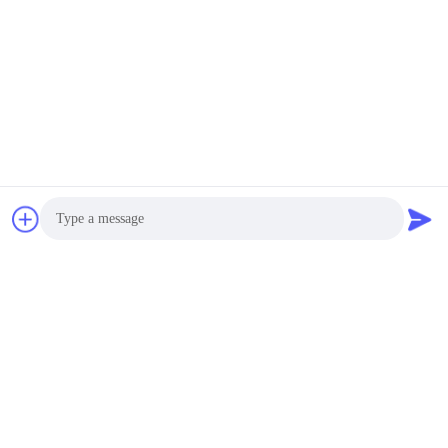
Photo
Video Call
Audio Call