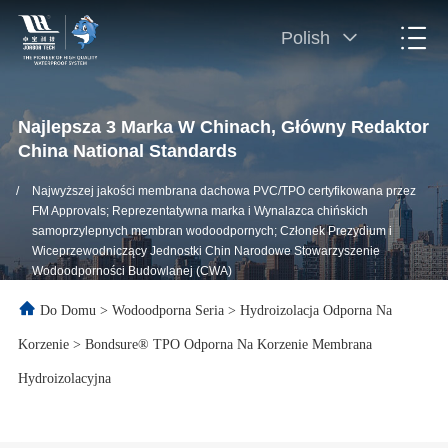
Polish
Najlepsza 3 Marka W Chinach, Główny Redaktor
China National Standards
/
Najwyższej jakości membrana dachowa PVC/TPO certyfikowana przez
FM Approvals; Reprezentatywna marka i Wynalazca chińskich
samoprzylepnych membran wodoodpornych; Członek Prezydium i
Wiceprzewodniczący Jednostki Chin Narodowe Stowarzyszenie
Wodoodporności Budowlanej (CWA)
Do Domu
>
Wodoodporna Seria
>
Hydroizolacja Odporna Na
Korzenie
>
Bondsure® TPO Odporna Na Korzenie Membrana
Hydroizolacyjna