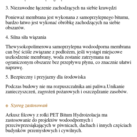
3. Niezawodne łączenie zachodzących na siebie krawędzi
Ponieważ membrana jest wykonana z samoprzylepnego bitumu,
bardzo łatwo jest wykonać obróbkę zachodzących na siebie
obszarów.
4. Silna siła wiązania
The
wysokopolimerowa samoprzylepna wodoodporna membrana
ca
n być ściśle związane z podłożem, jeśli wystąpi miejscowe
uszkodzenie membrany, woda zostanie zatrzymana na
ograniczonym obszarze bez przepływu płynu, co znacznie ułatwi
naprawę.
5. Bezpieczny i przyjazny dla środowiska
Podczas budowy nie ma rozpuszczalnika ani paliwa.Unikanie
zanieczyszczeń, zagrożeń pożarowych i oszczędzanie zasobów.
※
Szereg zastosowań
Arkusz filcowy z rolki PET Bitum Hydroizolacja
ma
zastosowanie do projektów wodoodpornych i
przeciwprzesiąkających w piwnicach, dachach i innych częściach
budynków przemysłowych i cywilnych.