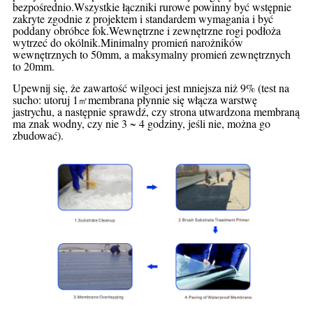
bezpośrednio.Wszystkie łączniki rurowe powinny być wstępnie
zakryte zgodnie z projektem i standardem
wymagania i być
poddany obróbce fok.Wewnętrzne i zewnętrzne rogi podłoża
wytrzeć do
okólnik.Minimalny promień narożników
wewnętrznych to 50mm, a maksymalny promień zewnętrznych
to 20mm.
Upewnij się, że zawartość wilgoci jest mniejsza niż 9% (test na
sucho: utoruj 1
membrana płynnie się włącza
warstwę
㎡
jastrychu, a następnie sprawdź, czy strona utwardzona membraną
ma znak wodny, czy nie
3 ~ 4 godziny, jeśli nie, można go
zbudować).