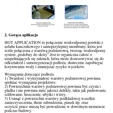
2. Gorąca aplikacja
HOT APPLICATION to połączenie wodoodpornej powłoki z
asfaltu kauczukowego i samoprzylepnej membrany, która jest
ściśle połączona z warstwą podstawową, tworząc wodoodporny
system „podobny do skóry”.Jest to organiczna całość o
uzupełniających się zaletach, która może dostosowywać się do
odkształceń i samoregeneracji podłoża, skutecznie zapobiegać
korytowaniu wody i zmniejszać ryzyko wycieków.
Wymagania dotyczące podłoża
1) Twardość i wytrzymałość warstwy podstawowej powinna
spełniać wymagania projektowe.
2) Powierzchnia warstwy podstawowej powinna być czysta i
gładka i nie powinna mieć jakości
defekty, takie jak pudrowanie,
szlifowanie, łuszczenie, ubytki i wżery.
3) Usunąć z powierzchni warstwy podkładowej wszelkie
zanieczyszczenia, tłuste zabrudzenia, piasek itp. oraz
oczyścić
prace muszą być prowadzone w dowolnym momencie
podczas budowy.