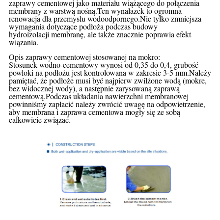
zaprawy cementowej jako materiału wiążącego do połączenia
membrany z warstwą nośną.Ten wynalazek to ogromna
renowacja dla przemysłu wodoodpornego.Nie tylko zmniejsza
wymagania dotyczące podłoża podczas budowy
hydroizolacji
membranę, ale także znacznie poprawia efekt
wiązania.
Opis zaprawy cementowej stosowanej na mokro:
Stosunek wodno-cementowy wynosi od 0,35 do 0,4, grubość
powłoki na podłożu jest kontrolowana w zakresie 3-5 mm.Należy
pamiętać, że podłoże musi być najpierw zwilżone wodą (mokre,
bez widocznej wody), a następnie zarysowaną zaprawą
cementową.Podczas układania nawierzchni membranowej
powinniśmy zapłacić
należy zwrócić uwagę na odpowietrzenie,
aby membrana i zaprawa cementowa mogły się ze sobą
całkowicie związać.