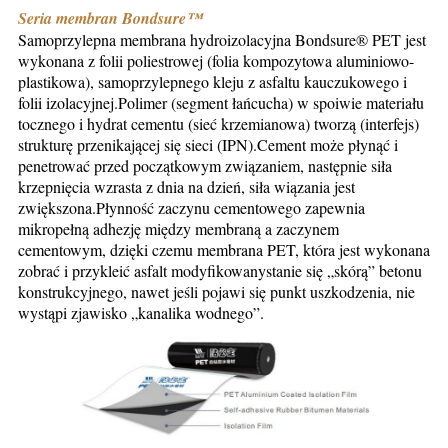
Seria membran Bondsure™
Samoprzylepna membrana hydroizolacyjna Bondsure® PET jest 
wykonana z folii poliestrowej (folia kompozytowa aluminiowo-
plastikowa), samoprzylepnego kleju z asfaltu kauczukowego i 
folii izolacyjnej.Polimer (segment łańcucha) w spoiwie materiału 
tocznego i hydrat cementu (sieć krzemianowa) tworzą (interfejs) 
strukturę przenikającej się sieci (IPN).Cement może płynąć i 
penetrować przed początkowym związaniem, następnie siła 
krzepnięcia wzrasta z dnia na dzień, siła wiązania jest 
zwiększona.Płynność zaczynu cementowego zapewnia 
mikropełną adhezję między membraną a zaczynem 
cementowym, dzięki czemu membrana PET, która jest wykonana 
z
obrać i przykleić asfalt modyfikowany
stanie się „skórą” betonu 
konstrukcyjnego, nawet jeśli pojawi się punkt uszkodzenia, nie 
wystąpi zjawisko „kanalika wodnego”.