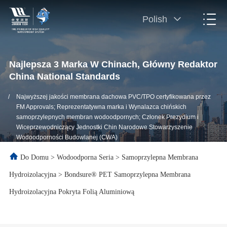
Polish
Najlepsza 3 Marka W Chinach, Główny Redaktor
China National Standards
/
Najwyższej jakości membrana dachowa PVC/TPO certyfikowana przez
FM Approvals; Reprezentatywna marka i Wynalazca chińskich
samoprzylepnych membran wodoodpornych; Członek Prezydium i
Wiceprzewodniczący Jednostki Chin Narodowe Stowarzyszenie
Wodoodporności Budowlanej (CWA)
Do Domu
>
Wodoodporna Seria
>
Samoprzylepna Membrana
Hydroizolacyjna
>
Bondsure® PET Samoprzylepna Membrana
Hydroizolacyjna Pokryta Folią Aluminiową