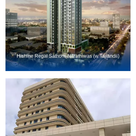
Hishine Regal Sathorn-Narathiwas (w Tajlandii)