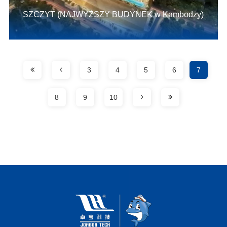
SZCZYT (NAJWYŻSZY BUDYNEK w Kambodży)
3
4
5
6
7
8
9
10