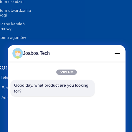
tem okładzin
tem utwardzania
łogi
uczny kamień
arcowy
temu agentów
Joaboa Tech
ontaktuj się z nami
5:09 PM
Telefon
+86-0755-33052250
Good day, what product are you looking 
E-mail
international@zhuobao.com
for?
Adres
Piętro 16, obszar północny n
r 2, Excellence City Central S
quare, Meilin, dystrykt Futia
n, Shenzhen, Guangdong, C
hiny