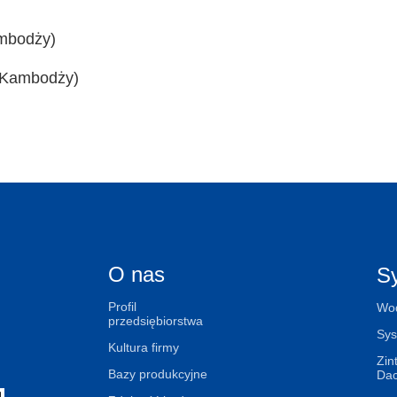
mbodży)
 Kambodży)
O nas
S
Profil
Wod
przedsiębiorstwa
Sys
Kultura firmy
Zin
Bazy produkcyjne
Da