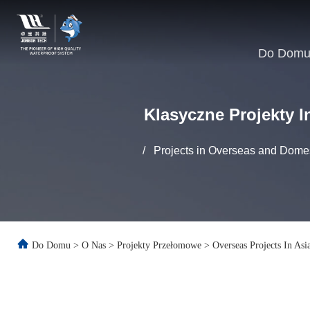
Do Dom
Klasyczne Projekty I
/
Projects in Overseas and Domes
Do Domu
>
O Nas
>
Projekty Przełomowe
>
Overseas Projects In Asi