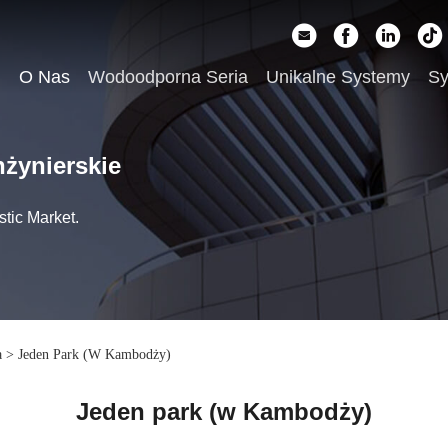
u
O Nas
Wodoodporna Seria
Unikalne Systemy
Sy
nżynierskie
tic Market.
a
>
Jeden Park (w Kambodży)
Jeden park (w Kambodży)