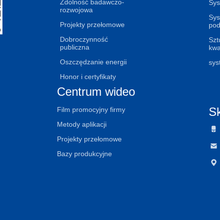
Zdolność badawczo-
Sys
rozwojowa
Sys
Projekty przełomowe
pod
Dobroczynność
Szt
publiczna
kw
Oszczędzanie energii
sys
Honor i certyfikaty
Centrum wideo
Sk
Film promocyjny firmy
Metody aplikacji

Projekty przełomowe

Bazy produkcyjne
