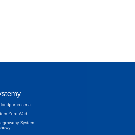
ystemy
oodporna seria
tem Zero Wad
tegrowany System
chowy