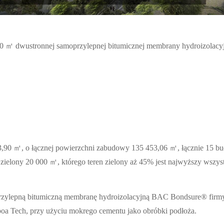
0 ㎡ dwustronnej samoprzylepnej bitumicznej membrany hydroizola
3,90 ㎡, o łącznej powierzchni zabudowy 135 453,06 ㎡, łącznie 15 b
 zielony 20 000 ㎡, którego teren zielony aż 45% jest najwyższy wsz
rzylepną bitumiczną membranę hydroizolacyjną BAC Bondsure® firmy 
oa Tech, przy użyciu mokrego cementu jako obróbki podłoża.