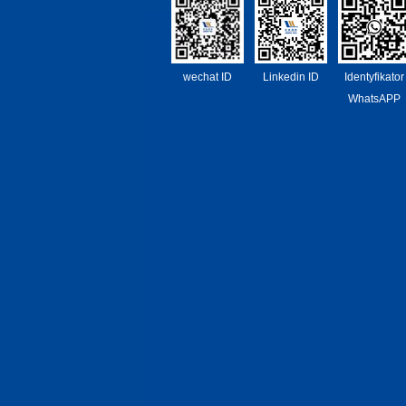
wechat ID
Linkedin ID
Identyfikator
WhatsAPP