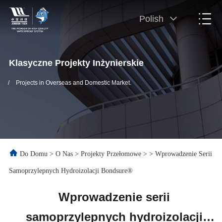
Polish
Klasyczne Projekty Inżynierskie
/
Projects in Overseas and Domestic Market.
Do Domu
>
O Nas
>
Projekty Przełomowe
>
>
Wprowadzenie Serii
Samoprzylepnych Hydroizolacji Bondsure®
Wprowadzenie serii
samoprzylepnych hydroizolacji