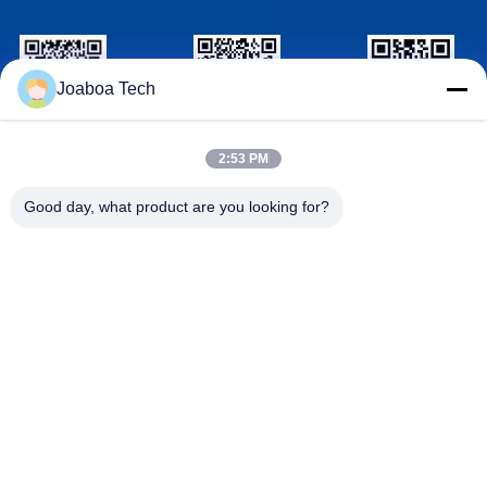
Joaboa Tech
wechat ID
Linkedin ID
Identyfikator
2:53 PM
WhatsAPP
Good day, what product are you looking for?
Skontaktuj się z nami

Telefon
+86-0755-33052250

E-mail
international@zhuobao.com

Adres
Piętro 16, obszar północny nr 2, Excellence C
ity Central Square, Meilin, dystrykt Futian, Sh
enzhen, Guangdong, Chiny
Chiny Dobra jakość Samoprzylepna membrana hydroizolacyjna
Dostawca. Prawa autorskie © 2023-2026 joaboa-tech.com .
Wszelkie prawa zastrzeżone.