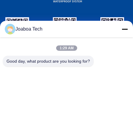
Joaboa Tech
wechat ID
Linkedin ID
Identyfikator
1:29 AM
WhatsAPP
Good day, what product are you looking for?
Skontaktuj się z nami

Telefon
+86-0755-33052250

E-mail
international@zhuobao.com

Adres
Piętro 16, obszar północny nr 2, Excellence C
ity Central Square, Meilin, dystrykt Futian, Sh
enzhen, Guangdong, Chiny
Chiny Dobra jakość Samoprzylepna membrana hydroizolacyjna
Dostawca. Prawa autorskie © 2023-2026 joaboa-tech.com .